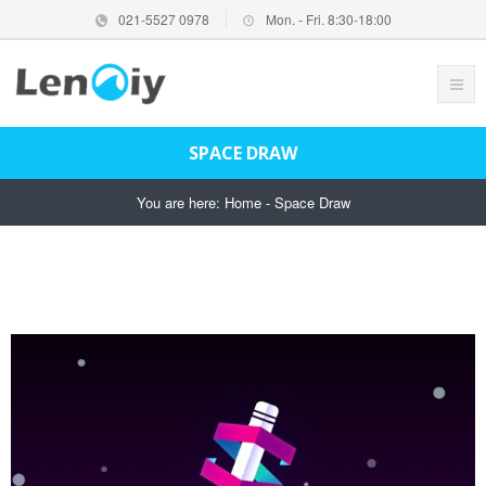
021-5527 0978
Mon. - Fri. 8:30-18:00
SPACE DRAW
You are here:
Home
-
Space Draw